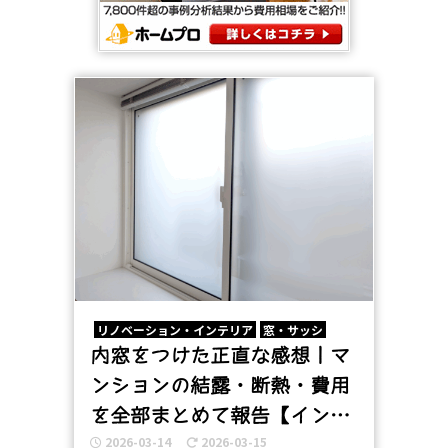
リノベーション・インテリア
窓・サッシ
内窓をつけた正直な感想｜マ
ンションの結露・断熱・費用
を全部まとめて報告【インプ
2026-03-14
2026-03-15
ラス スペーシアクール】