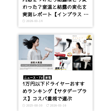
わった？室温と結露の変化を
実測レポート【インプラス ス
2026-03-14
ペーシアクール】
ニュース・TV
家電
1万円以下ドライヤーおすす
めランキング【サタデープラ
ス】コスパ重視で選ぶ
2025-08-30
2026-03-16