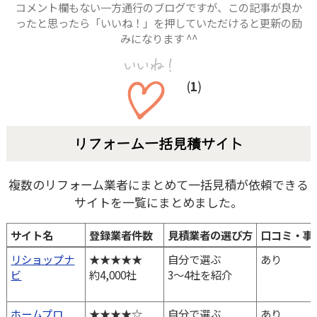
コメント欄もない一方通行のブログですが、この記事が良か
ったと思ったら「いいね！」を押していただけると更新の励
みになります ^^
(
1
)
リフォーム一括見積サイト
複数のリフォーム業者にまとめて一括見積が依頼できる
サイトを一覧にまとめました。
サイト名
登録業者件数
見積業者の選び方
口コミ・事
サイト名
登録業者件数
見積業者の選び方
口コミ・事
リショップナ
★★★★★
自分で選ぶ
あり
ビ
約4,000社
3～4社を紹介
ホームプロ
★★★★☆
自分で選ぶ
あり