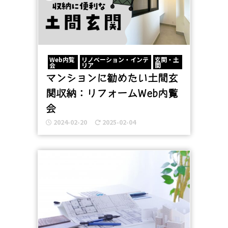
Web内覧
リノベーション・インテ
玄関・土
会
リア
間
マンションに勧めたい土間玄
関収納：リフォームWeb内覧
会
2024-02-20
2025-02-04