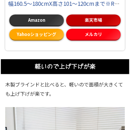
幅160.5～180cmX高さ101～120cmまで※RDS
機能なし
Amazon
楽天市場
Yahooショッピング
メルカリ
軽いので上げ下げが楽
木製ブラインドと比べると、軽いので面積が大きくて
も上げ下げが楽です。