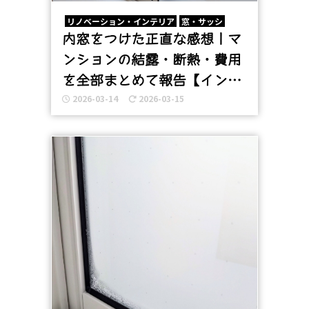
リノベーション・インテリア
窓・サッシ
内窓をつけた正直な感想｜マ
ンションの結露・断熱・費用
を全部まとめて報告【インプ
2026-03-14
2026-03-15
ラス スペーシアクール】