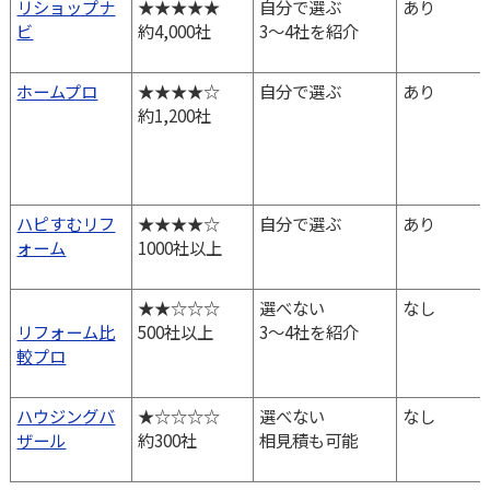
サイト名
登録業者件数
見積業者の選び方
口コミ・事
リショップナ
★★★★★
自分で選ぶ
あり
ビ
約4,000社
3～4社を紹介
ホームプロ
★★★★☆
自分で選ぶ
あり
約1,200社
ハピすむリフ
★★★★☆
自分で選ぶ
あり
ォーム
1000社以上
★★☆☆☆
選べない
なし
リフォーム比
500社以上
3～4社を紹介
較プロ
ハウジングバ
★☆☆☆☆
選べない
なし
ザール
約300社
相見積も可能