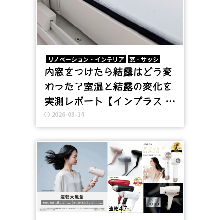
リノベーション・インテリア
窓・サッシ
内窓をつけたら結露はどう変
わった？室温と結露の変化を
実測レポート【インプラス ス
2026-03-14
ペーシアクール】