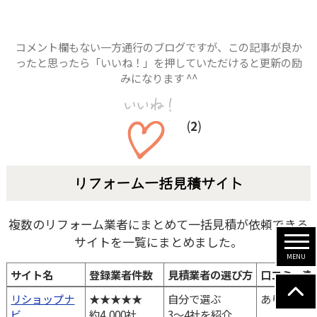
コメント欄もない一方通行のブログですが、この記事が良か
ったと思ったら「いいね！」を押していただけると更新の励
みになります ^^
(
2
)
リフォーム一括見積サイト
複数のリフォーム業者にまとめて一括見積が依頼できる
サイトを一覧にまとめました。
サイト名
登録業者件数
見積業者の選び方
口コミ・事
サイト名
登録業者件数
見積業者の選び方
口コミ・事
リショップナ
★★★★★
自分で選ぶ
あり
ビ
約4,000社
3～4社を紹介