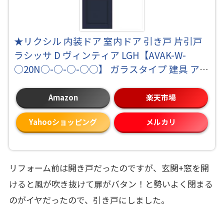
★リクシル 内装ドア 室内ドア 引き戸 片引戸
ラシッサ D ヴィンティア LGH【AVAK-W-
○20N○-○-○-○○】 ガラスタイプ 建具 アウ
トセット方式 リフォーム LIXIL★【送料無
料】
Amazon
楽天市場
Yahooショッピング
メルカリ
リフォーム前は開き戸だったのですが、玄関+窓を開
けると風が吹き抜けて扉がバタン！と勢いよく閉まる
のがイヤだったので、引き戸にしました。